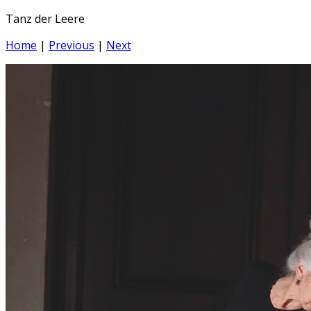
Tanz der Leere
Home
|
Previous
|
Next